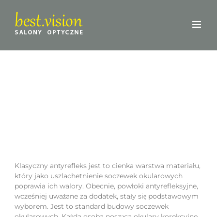
Skip
to
content
Klasyczny antyrefleks jest to cienka warstwa materiału,
który jako uszlachetnienie soczewek okularowych
poprawia ich walory. Obecnie, powłoki antyrefleksyjne,
wcześniej uważane za dodatek, stały się podstawowym
wyborem. Jest to standard budowy soczewek
okularowych. Każda osoba nosząca okulary korekcyjne,