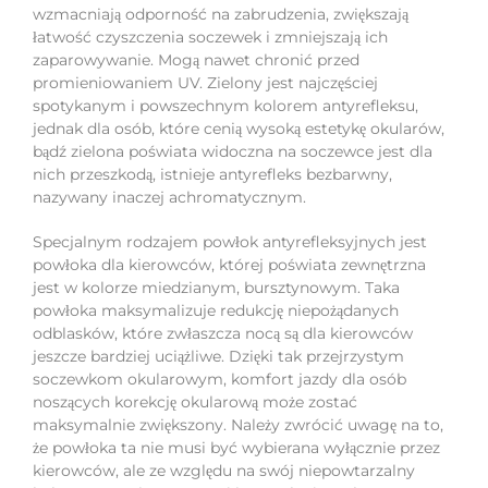
wzmacniają odporność na zabrudzenia, zwiększają
łatwość czyszczenia soczewek i zmniejszają ich
zaparowywanie. Mogą nawet chronić przed
promieniowaniem UV. Zielony jest najczęściej
spotykanym i powszechnym kolorem antyrefleksu,
jednak dla osób, które cenią wysoką estetykę okularów,
bądź zielona poświata widoczna na soczewce jest dla
nich przeszkodą, istnieje antyrefleks bezbarwny,
nazywany inaczej achromatycznym.
Specjalnym rodzajem powłok antyrefleksyjnych jest
powłoka dla kierowców, której poświata zewnętrzna
jest w kolorze miedzianym, bursztynowym. Taka
powłoka maksymalizuje redukcję niepożądanych
odblasków, które zwłaszcza nocą są dla kierowców
jeszcze bardziej uciążliwe. Dzięki tak przejrzystym
soczewkom okularowym, komfort jazdy dla osób
noszących korekcję okularową może zostać
maksymalnie zwiększony. Należy zwrócić uwagę na to,
że powłoka ta nie musi być wybierana wyłącznie przez
kierowców, ale ze względu na swój niepowtarzalny