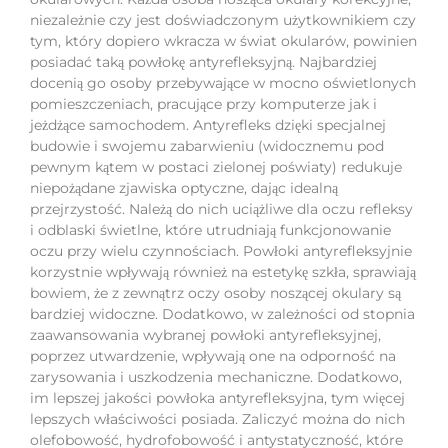
niezależnie czy jest doświadczonym użytkownikiem czy
tym, który dopiero wkracza w świat okularów, powinien
posiadać taką powłokę antyrefleksyjną. Najbardziej
docenią go osoby przebywające w mocno oświetlonych
pomieszczeniach, pracujące przy komputerze jak i
jeżdżące samochodem. Antyrefleks dzięki specjalnej
budowie i swojemu zabarwieniu (widocznemu pod
pewnym kątem w postaci zielonej poświaty) redukuje
niepożądane zjawiska optyczne, dając idealną
przejrzystość. Należą do nich uciążliwe dla oczu refleksy
i odblaski świetlne, które utrudniają funkcjonowanie
oczu przy wielu czynnościach. Powłoki antyrefleksyjnie
korzystnie wpływają również na estetykę szkła, sprawiają
bowiem, że z zewnątrz oczy osoby noszącej okulary są
bardziej widoczne. Dodatkowo, w zależności od stopnia
zaawansowania wybranej powłoki antyrefleksyjnej,
poprzez utwardzenie, wpływają one na odporność na
zarysowania i uszkodzenia mechaniczne. Dodatkowo,
im lepszej jakości powłoka antyrefleksyjna, tym więcej
lepszych właściwości posiada. Zaliczyć można do nich
olefobowość, hydrofobowość i antystatyczność, które