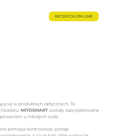
je
Kontakt
RECEPCJA ON-LINE
ącą się w produktach optycznych. Te
 Osielsku.
MiYOSMART
zostały zaprojektowane
ostępowaniem u młodych osób.
która pomaga kontrolować postęp
ogniskowanie, a co za tym idzie rozmycie