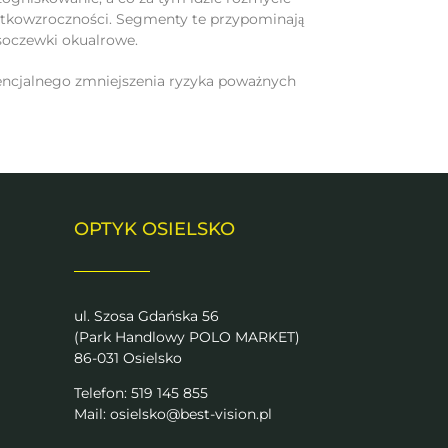
krótkowzroczności. Segmenty te przypominają
soczewki okualrowe.
tencjalnego zmniejszenia ryzyka poważnych
OPTYK OSIELSKO
ul. Szosa Gdańska 56
(Park Handlowy POLO MARKET)
86-031 Osielsko
Telefon: 519 145 855
Mail:
osielsko@best-vision.pl