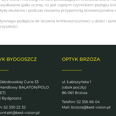
 wydłużanie gałki ocznej, co jest częstym czynnikiem postępu 
tetykę okularów i podczas noszenia przypominją konwencjonalne 
ywnego podejścia do leczenia krótkowzroczności u dzieci i po
zyszłości.
YK BYDGOSZCZ
OPTYK BRZOZA
 Skłodowskiej Curie 33
ul. Łabiszyńska 1
 Handlowy BALATON/POLO
(obok poczty)
ET)
86-061 Brzoza
3 Bydgoszcz
Telefon: 52 356 66 04
n: 52 330 22 32
Mail:
brzoza@best-vision.pl
ontakt@best-vision.pl