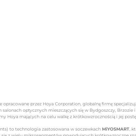
Strona główna
Gabinet
Cennik
Promoc
 opracowane przez Hoya Corporation, globalną firmę specjalizuj
h salonach optycznych mieszczących się w Bydgoszczy, Brzozie i
 firmy Hoya mających na celu walkę z krótkowzrocznością i jej p
ments) to technologia zastosowana w soczewkach
MiYOSMART
, 
ąc się z wielu mikrosegmentów powodujących krótkowzroczne roz