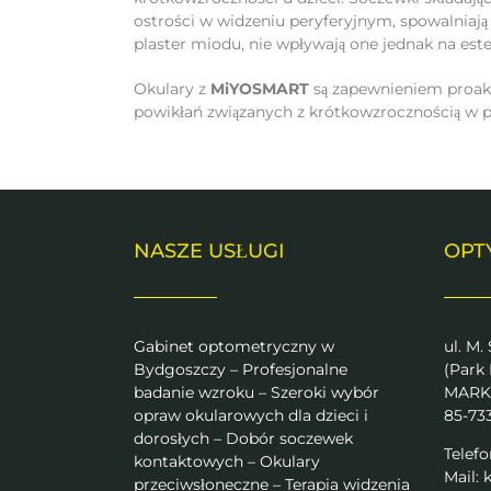
ostrości w widzeniu peryferyjnym, spowalniają
plaster miodu, nie wpływają one jednak na es
Okulary z
MiYOSMART
są zapewnieniem proakt
powikłań związanych z krótkowzrocznością w pr
NASZE USŁUGI
OPT
Gabinet optometryczny w
ul. M.
Bydgoszczy – Profesjonalne
(Park
badanie wzroku – Szeroki wybór
MARK
opraw okularowych dla dzieci i
85-73
dorosłych – Dobór soczewek
Telefo
kontaktowych – Okulary
Mail:
k
przeciwsłoneczne – Terapia widzenia