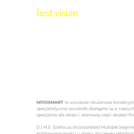
Skip
to
content
MiYOSMART
to soczewki okularowe korekcyjne
specjalistyczne soczewki dostępne są w naszyc
specjalnie dla dzieci i stanowią część działań
D.I.M.S. (Defocus Incorporated Multiple Seg
krótkowzroczności u dzieci. Soczewki składaj