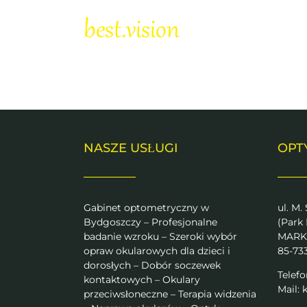
Skip
to
content
NASZE USŁUGI
OPT
Gabinet optometryczny w
ul. M.
Bydgoszczy – Profesjonalne
(Park
badanie wzroku – Szeroki wybór
MARK
opraw okularowych dla dzieci i
85-73
dorosłych – Dobór soczewek
Telefo
kontaktowych – Okulary
Mail:
k
przeciwsłoneczne – Terapia widzenia