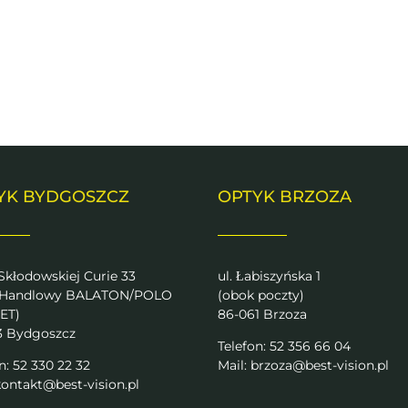
Strona główna
Gabinet
Cennik
Promoc
YK BYDGOSZCZ
OPTYK BRZOZA
 Skłodowskiej Curie 33
ul. Łabiszyńska 1
 Handlowy BALATON/POLO
(obok poczty)
ET)
86-061 Brzoza
3 Bydgoszcz
Telefon: 52 356 66 04
n: 52 330 22 32
Mail:
brzoza@best-vision.pl
ontakt@best-vision.pl