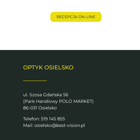
je
Kontakt
RECEPCJA ON-LINE
OPTYK OSIELSKO
ul. Szosa Gdańska 56
(Park Handlowy POLO MARKET)
86-031 Osielsko
Telefon: 519 145 855
Mail:
osielsko@best-vision.pl