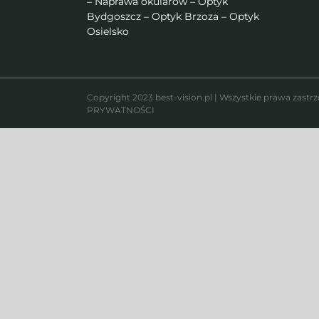
– Naprawa okularów – Optyk
Bydgoszcz – Optyk Brzoza – Optyk
Osielsko
Copyright 2023 best-vision.pl | Wszystkie prawa zastr
PRYWATNOŚCI